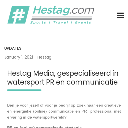
Better Connected by Hestag – Freelance communications, m
Hestag Media – (interim) communic
UPDATES
January 1, 2021
Hestag
Hestag Media, gespecialiseerd in
watersport PR en communicatie
Ben je voor jezelf of voor je bedrijf op zoek naar een creatieve
en energieke (online) communicatie en PR professional met
ervaring in de watersportwereld?
PR en (online) communicatie strategie