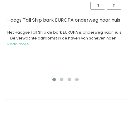
is
Kleurplaat Nederlandse Tall Ships
uis
Deze gave Tall Ships kleurplaat met daarop de zeven
Hollandse Helden werd voor ons gemaakt door Fredau
Buwalda / FBKreassjes.